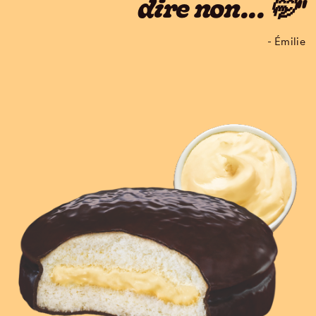
dire non... 🤭"
- Émilie