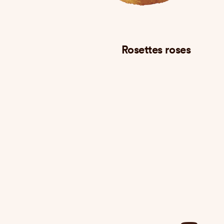
oco
Rosettes roses