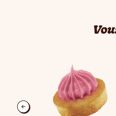
Vou
This is a carousel. Use Next and Previous butt
précédent