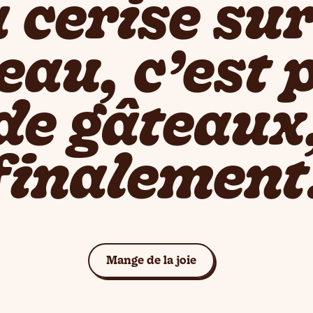
 cerise sur
eau, c’est 
de gâteaux
finalement
Voir les gâteaux
Mange de la joie