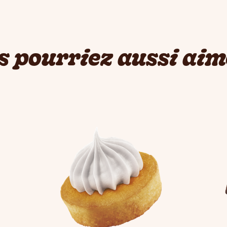
s pourriez aussi aime
ons to navigate, or jump to a slide with the slide dots.