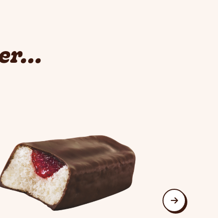
r...
suivant