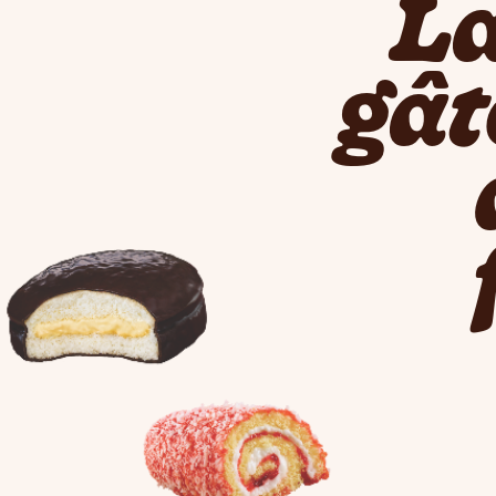
La
gât