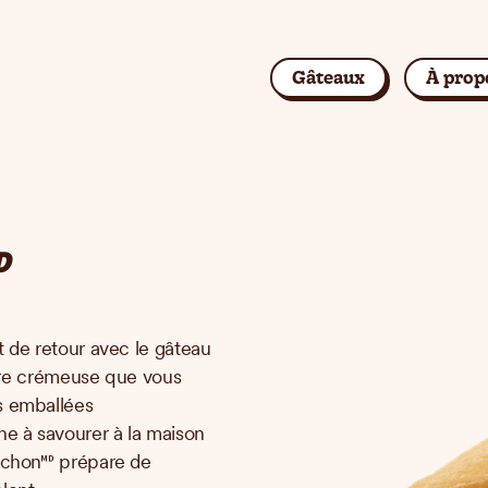
Gâteaux
À prop
Rechercher

t de retour avec le gâteau
iture crémeuse que vous
s emballées
ne à savourer à la maison
achon🅫 prépare de