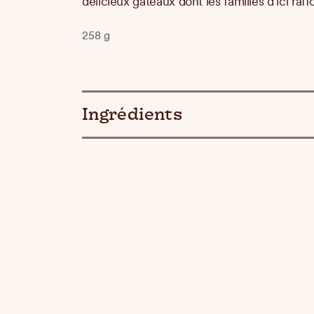
délicieux gâteaux dont les familles d’ici raff
258 g
Ingrédients