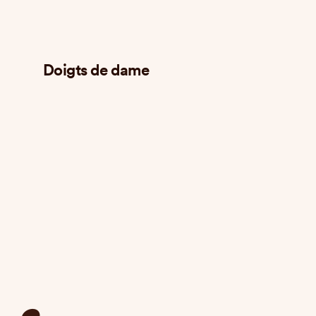
Doigts de dame
Mega bro