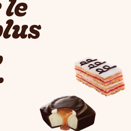
 le
plus
,
.