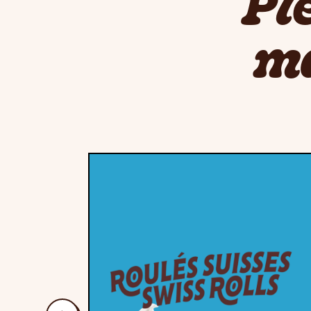
Pl
ma
précédent