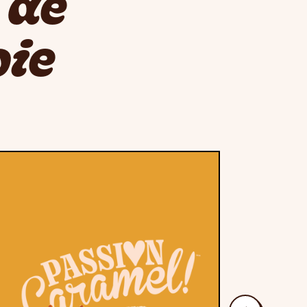
 de
oie
suivant