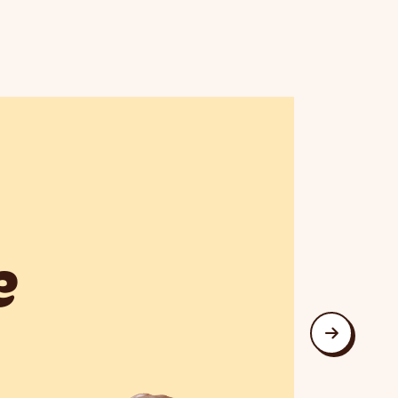
e
suivan