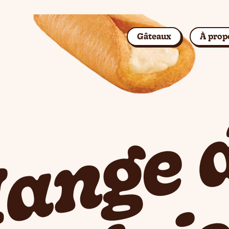
Gâteaux
À prop
Rechercher