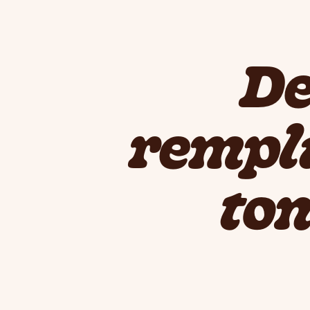
De
rempli
ton