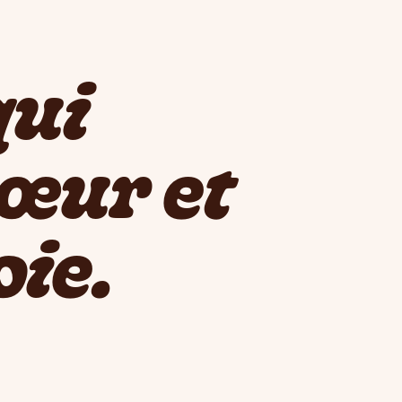
qui
cœur et
oie.