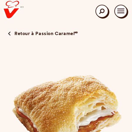
Aller
au
contenu
Rechercher
principal
Retour à Passion Caramel🅫