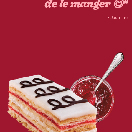
de le manger 😋"
- Jasmine