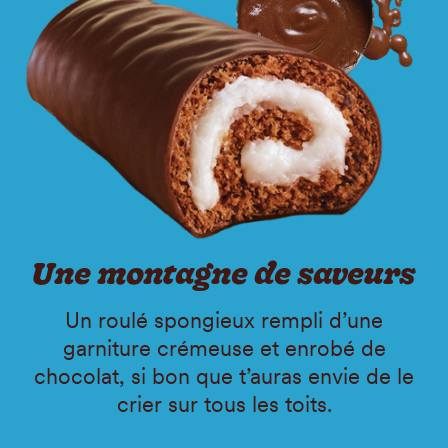
Une montagne de saveurs
Un roulé spongieux rempli d’une
garniture crémeuse et enrobé de
chocolat, si bon que t’auras envie de le
crier sur tous les toits.