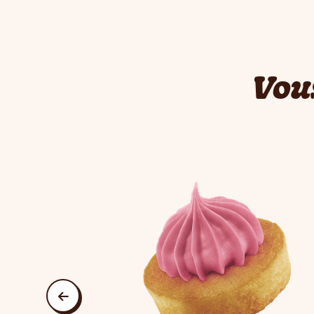
Vou
This is a carousel. Use Next and Previous butt
précédent