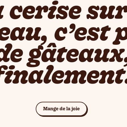
 cerise sur
eau, c’est 
de gâteaux
finalement
Voir les gâteaux
Mange de la joie