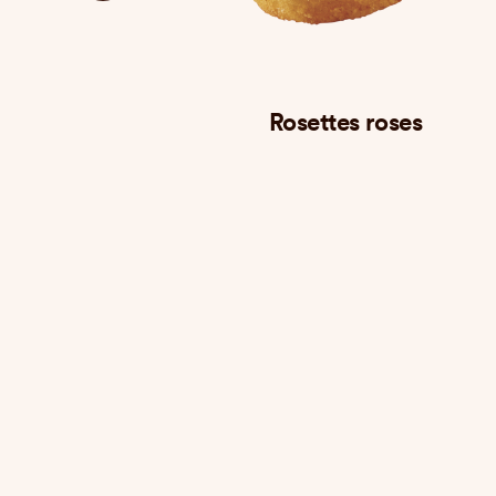
oco
Rosettes roses