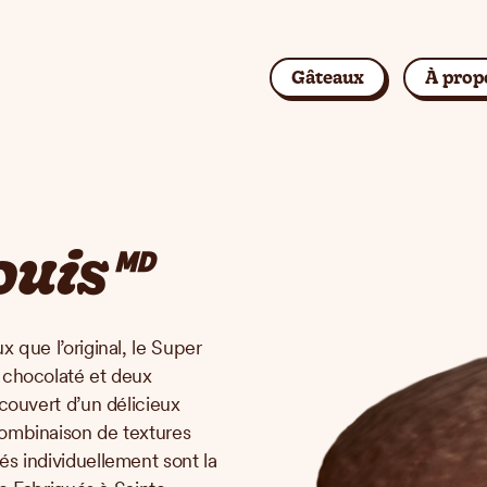
Gâteaux
À prop
Rechercher
uis🅫
 que l’original, le Super
 chocolaté et deux
couvert d’un délicieux
ombinaison de textures
s individuellement sont la