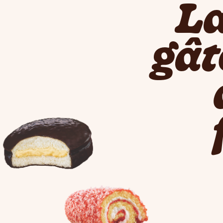
La
gât