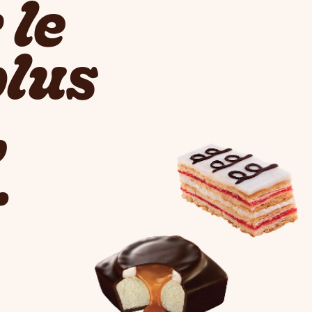
 le
plus
,
.