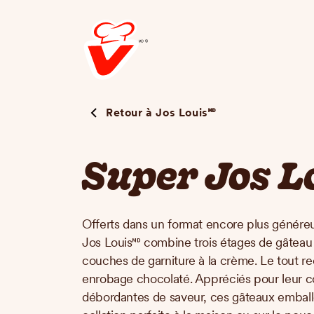
Aller
au
contenu
principal
Retour à Jos Louis🅫
Super Jos Lo
Offerts dans un format encore plus généreux
Jos Louis🅫 combine trois étages de gâteau
couches de garniture à la crème. Le tout re
enrobage chocolaté. Appréciés pour leur c
débordantes de saveur, ces gâteaux emballé