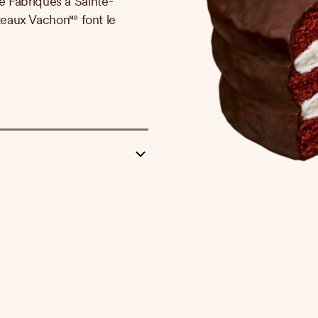
ce Fabriqués à Sainte-
eaux Vachon🅫 font le