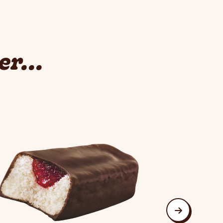
r...
suivant