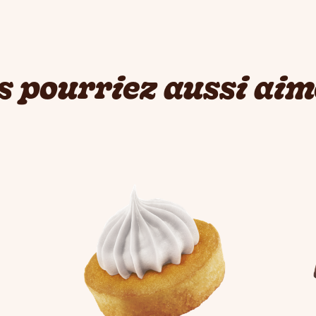
s pourriez aussi aime
ons to navigate, or jump to a slide with the slide dots.