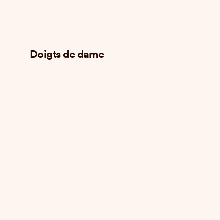
Doigts de dame
Mega bro